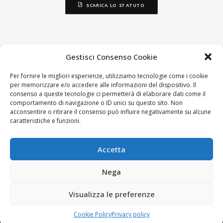
SCARICA LO STATUTO
Gestisci Consenso Cookie
Per fornire le migliori esperienze, utilizziamo tecnologie come i cookie
per memorizzare e/o accedere alle informazioni del dispositivo. Il
consenso a queste tecnologie ci permetterà di elaborare dati come il
comportamento di navigazione o ID unici su questo sito. Non
acconsentire o ritirare il consenso può influire negativamente su alcune
Via A.Vici, 28
caratteristiche e funzioni.
06034 FOLIGNO
Accetta
nemetria@nemetria.org
T: (+39) 0742 1944 970
Nega
M: (+39) 346 4941 835
© 2026 Nemetria.
Tutti i diritti riservati
Visualizza le preferenze
Cookie Policy
Privacy policy