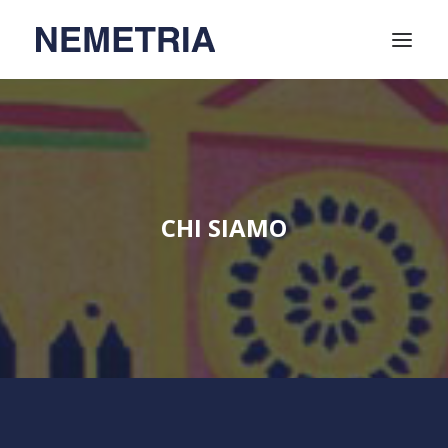
Home
Attività
Video
CHI SIAMO
Relatori
Chi siamo
Soci
Contatti