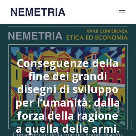
Home
Attività
Conseguenze
della
Video
fine
dei
grandi
Relatori
Chi siamo
disegni
di
sviluppo
Soci
per
l’umanità:
dalla
Contatti
forza
della
ragione
a
quella
delle
armi.