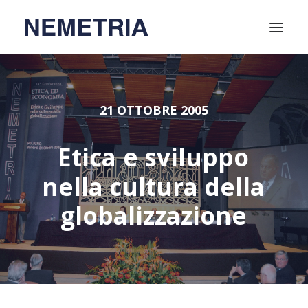
Home
21 OTTOBRE 2005
Attività
Video
Etica
e
sviluppo
Relatori
nella
cultura
della
Chi siamo
globalizzazione
Soci
Contatti