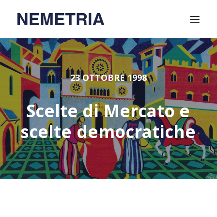
Home
23 OTTOBRE 1998
Attività
Video
Scelte
di
Mercato
e
Relatori
scelte
democratiche
Chi siamo
Soci
Contatti