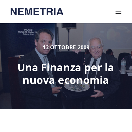
Home
13 OTTOBRE 2009
Attività
Video
Una
Finanza
per
la
Relatori
nuova
economia
Chi siamo
Soci
Contatti